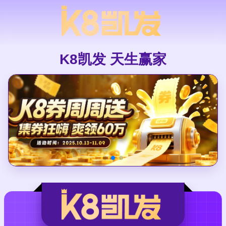
K8凯发 天生赢家